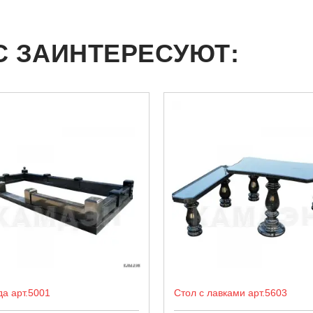
С ЗАИНТЕРЕСУЮТ:
да арт.5001
Стол с лавками арт.5603