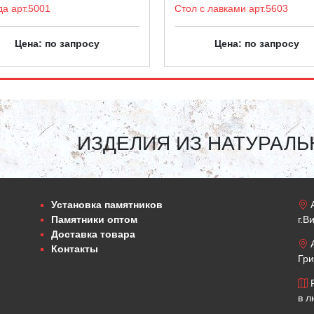
да арт.5001
Стол с лавками арт.5603
Цена: по запросу
Цена: по запросу
ИЗДЕЛИЯ ИЗ НАТУРАЛЬ
Установка памятников
А
Памятники оптом
г.В
Доставка товара
А
Контакты
Гри
Р
в л