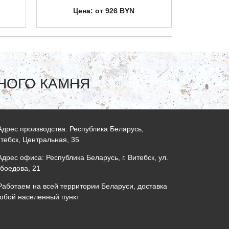
Цена: от 926 BYN
Це
НОГО КАМНЯ
дрес производства: Республика Беларусь,
итебск, Центральная, 35
дрес офиса: Республика Беларусь, г. Витебск, ул.
боедова, 21
аботаем на всей территории Беларуси, доставка
юбой населенный пункт